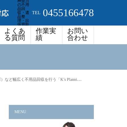
神奈川
の不用
品回
0455166478
対応
TEL
収・遺
品整
理・出
張買取
よくあ
作業実
お問い
る質問
績
合わせ
行う「K’s Planning」へ～不用品を減らすコツ～
MENU