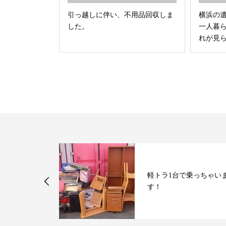
引っ越しに伴い、不用品回収しま
横浜の
した。
一人暮
れが見ら
用品回収しま
軽トラ1台で乗っちゃい
す！