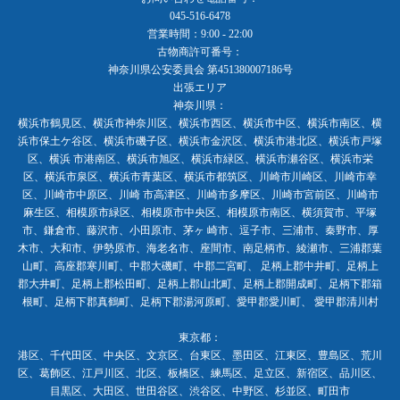
045-516-6478
営業時間：9:00 - 22:00
古物商許可番号：
神奈川県公安委員会 第451380007186号
出張エリア
神奈川県：
横浜市鶴見区、横浜市神奈川区、横浜市西区、横浜市中区、横浜市南区、横
浜市保土ケ谷区、横浜市磯子区、横浜市金沢区、横浜市港北区、横浜市戸塚
区、横浜 市港南区、横浜市旭区、横浜市緑区、横浜市瀬谷区、横浜市栄
区、横浜市泉区、横浜市青葉区、横浜市都筑区、川崎市川崎区、川崎市幸
区、川崎市中原区、川崎 市高津区、川崎市多摩区、川崎市宮前区、川崎市
麻生区、相模原市緑区、相模原市中央区、相模原市南区、横須賀市、平塚
市、鎌倉市、藤沢市、小田原市、茅ヶ 崎市、逗子市、三浦市、秦野市、厚
木市、大和市、伊勢原市、海老名市、座間市、南足柄市、綾瀬市、三浦郡葉
山町、高座郡寒川町、中郡大磯町、中郡二宮町、 足柄上郡中井町、足柄上
郡大井町、足柄上郡松田町、足柄上郡山北町、足柄上郡開成町、足柄下郡箱
根町、足柄下郡真鶴町、足柄下郡湯河原町、愛甲郡愛川町、 愛甲郡清川村
東京都：
港区、千代田区、中央区、文京区、台東区、墨田区、江東区、豊島区、荒川
区、葛飾区、江戸川区、北区、板橋区、練馬区、足立区、新宿区、品川区、
目黒区、大田区、世田谷区、渋谷区、中野区、杉並区、町田市