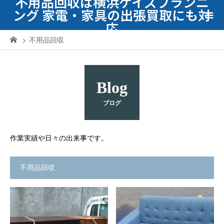
不用品回収は横浜ケイズプランニ
ング 家電・家具の出張買取にも対
応
不用品回収
Blog
ブログ
作業実績や日々の出来事です。
不用品回収