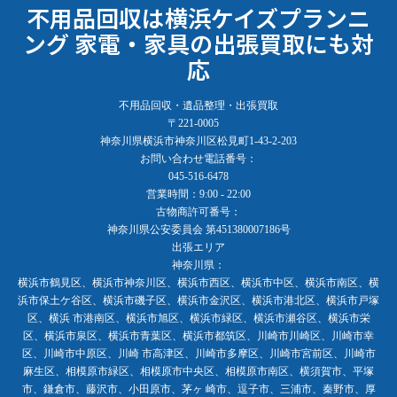
不用品回収は横浜ケイズプランニ
ング 家電・家具の出張買取にも対
応
不用品回収・遺品整理・出張買取
〒221-0005
神奈川県横浜市神奈川区松見町1-43-2-203
お問い合わせ電話番号：
045-516-6478
営業時間：9:00 - 22:00
古物商許可番号：
神奈川県公安委員会 第451380007186号
出張エリア
神奈川県：
横浜市鶴見区、横浜市神奈川区、横浜市西区、横浜市中区、横浜市南区、横
浜市保土ケ谷区、横浜市磯子区、横浜市金沢区、横浜市港北区、横浜市戸塚
区、横浜 市港南区、横浜市旭区、横浜市緑区、横浜市瀬谷区、横浜市栄
区、横浜市泉区、横浜市青葉区、横浜市都筑区、川崎市川崎区、川崎市幸
区、川崎市中原区、川崎 市高津区、川崎市多摩区、川崎市宮前区、川崎市
麻生区、相模原市緑区、相模原市中央区、相模原市南区、横須賀市、平塚
市、鎌倉市、藤沢市、小田原市、茅ヶ 崎市、逗子市、三浦市、秦野市、厚