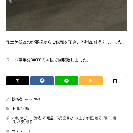
保土ケ谷区のお客様からご依頼を頂き、不用品回収をしました。
２トン車半分30000円＋税で回収致しました。
投稿者:
karino2021
不用品回収
2t車
,
スピード対応
,
不用品
,
不用品回収
,
保土ケ谷区
,
処分
,
即日
,
回
収
,
格安
,
横浜市
コメント:
0