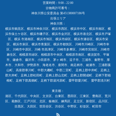
営業時間：9:00 - 22:00
古物商許可番号：
神奈川県公安委員会 第451380007186号
出張エリア
神奈川県：
横浜市鶴見区、横浜市神奈川区、横浜市西区、横浜市中区、横浜市南区、横
浜市保土ケ谷区、横浜市磯子区、横浜市金沢区、横浜市港北区、横浜市戸塚
区、横浜 市港南区、横浜市旭区、横浜市緑区、横浜市瀬谷区、横浜市栄
区、横浜市泉区、横浜市青葉区、横浜市都筑区、川崎市川崎区、川崎市幸
区、川崎市中原区、川崎 市高津区、川崎市多摩区、川崎市宮前区、川崎市
麻生区、相模原市緑区、相模原市中央区、相模原市南区、横須賀市、平塚
市、鎌倉市、藤沢市、小田原市、茅ヶ 崎市、逗子市、三浦市、秦野市、厚
木市、大和市、伊勢原市、海老名市、座間市、南足柄市、綾瀬市、三浦郡葉
山町、高座郡寒川町、中郡大磯町、中郡二宮町、 足柄上郡中井町、足柄上
郡大井町、足柄上郡松田町、足柄上郡山北町、足柄上郡開成町、足柄下郡箱
根町、足柄下郡真鶴町、足柄下郡湯河原町、愛甲郡愛川町、 愛甲郡清川村
東京都：
港区、千代田区、中央区、文京区、台東区、墨田区、江東区、豊島区、荒川
区、葛飾区、江戸川区、北区、板橋区、練馬区、足立区、新宿区、品川区、
目黒区、大田区、世田谷区、渋谷区、中野区、杉並区、町田市