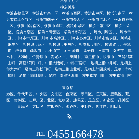
出張エリア
神奈川県：
横浜市鶴見区、横浜市神奈川区、横浜市西区、横浜市中区、横浜市南区、横
浜市保土ケ谷区、横浜市磯子区、横浜市金沢区、横浜市港北区、横浜市戸塚
区、横浜 市港南区、横浜市旭区、横浜市緑区、横浜市瀬谷区、横浜市栄
区、横浜市泉区、横浜市青葉区、横浜市都筑区、川崎市川崎区、川崎市幸
区、川崎市中原区、川崎 市高津区、川崎市多摩区、川崎市宮前区、川崎市
麻生区、相模原市緑区、相模原市中央区、相模原市南区、横須賀市、平塚
市、鎌倉市、藤沢市、小田原市、茅ヶ 崎市、逗子市、三浦市、秦野市、厚
木市、大和市、伊勢原市、海老名市、座間市、南足柄市、綾瀬市、三浦郡葉
山町、高座郡寒川町、中郡大磯町、中郡二宮町、 足柄上郡中井町、足柄上
郡大井町、足柄上郡松田町、足柄上郡山北町、足柄上郡開成町、足柄下郡箱
根町、足柄下郡真鶴町、足柄下郡湯河原町、愛甲郡愛川町、 愛甲郡清川村
東京都：
港区、千代田区、中央区、文京区、台東区、墨田区、江東区、豊島区、荒川
区、葛飾区、江戸川区、北区、板橋区、練馬区、足立区、新宿区、品川区、
目黒区、大田区、世田谷区、渋谷区、中野区、杉並区、町田市
0455166478
TEL